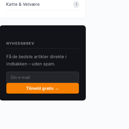
Katte & Velvære
1
NYHEDSBREV
Få de bedste artikler direkte i
indbakken – uden spam.
Tilmeld gratis →