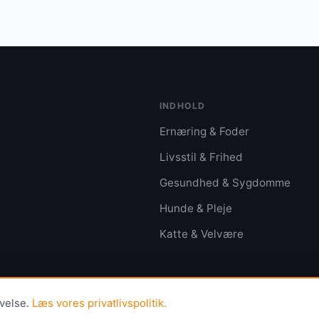
INDHOLD
Ernæring & Foder
Livsstil & Frihed
Gesundhed & Sygdomme
Hunde & Pleje
Katte & Velvære
evelse.
Læs vores privatlivspolitik.