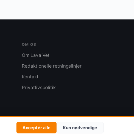
OM OS
Om Lava Vet
Redaktionelle retningslinjer
Kontakt
Privatlivspolitik
Privatlivspolitik
Kontakt
Acceptér alle
Kun nødvendige