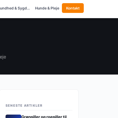
undhed & Sygd…
Hunde & Pleje
Kontakt
eje
SENESTE ARTIKLER
Grønpiller og roepiller til