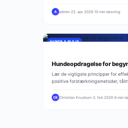
admin
·
22. apr 2026
·
10 min læsning
A
HUNDE & PLEJE
Hundeopdragelse for begynd
Lær de vigtigste principper for ef
positive forstærkningsmetoder, tålmo
Christian Knudsen
·
3. feb 2026
·
9 min l
CK