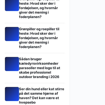
heste: Hvad sker der i
fordøjelsen, og hvornår
giver det mening i
foderplanen?
Grønpiller og roepiller til
heste: Hvad sker der i
fordøjelsen, og hvornår
giver det mening i
foderplanen?
Sådan bruger
kæledyrsvirksomheder
parasoller med logo til at
skabe professionel
outdoor branding i 2026
Ser din hund eller kat stirre
på det samme hjørne af
haven? Det kan være et
hvepsebo