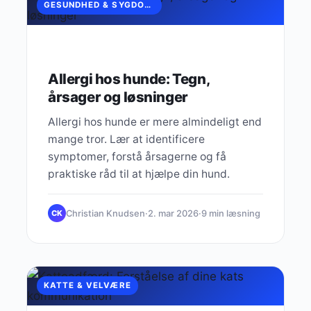
GESUNDHED & SYGDOMME
Allergi hos hunde: Tegn,
årsager og løsninger
Allergi hos hunde er mere almindeligt end
mange tror. Lær at identificere
symptomer, forstå årsagerne og få
praktiske råd til at hjælpe din hund.
Christian Knudsen
·
2. mar 2026
·
9 min læsning
CK
KATTE & VELVÆRE