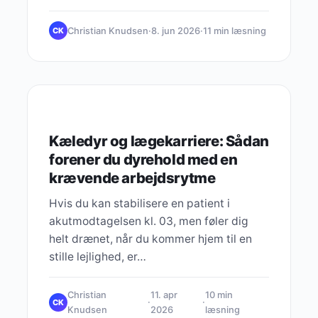
markant transformation i måden, de…
Christian Knudsen
·
8. jun 2026
·
11 min læsning
CK
LIVSSTIL & FRIHED
Kæledyr og lægekarriere: Sådan
forener du dyrehold med en
krævende arbejdsrytme
Hvis du kan stabilisere en patient i
akutmodtagelsen kl. 03, men føler dig
helt drænet, når du kommer hjem til en
stille lejlighed, er…
Christian
11. apr
10 min
·
·
CK
Knudsen
2026
læsning