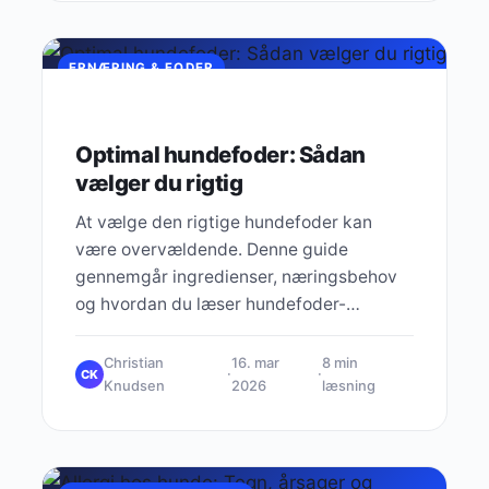
ERNÆRING & FODER
Optimal hundefoder: Sådan
vælger du rigtig
At vælge den rigtige hundefoder kan
være overvældende. Denne guide
gennemgår ingredienser, næringsbehov
og hvordan du læser hundefoder-
etiketter korrekt.
Christian
16. mar
8 min
·
·
CK
Knudsen
2026
læsning