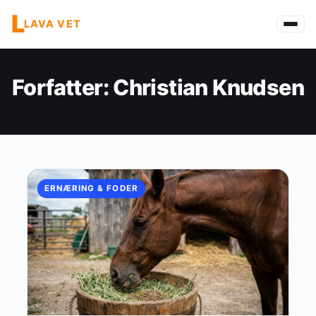
L
LAVA VET
Forfatter:
Christian Knudsen
ERNÆRING & FODER