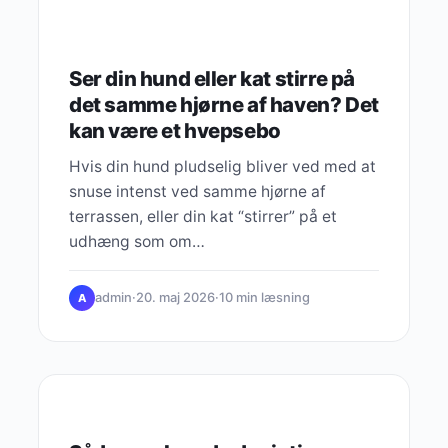
Ser din hund eller kat stirre på
det samme hjørne af haven? Det
kan være et hvepsebo
Hvis din hund pludselig bliver ved med at
snuse intenst ved samme hjørne af
terrassen, eller din kat “stirrer” på et
udhæng som om…
admin
·
20. maj 2026
·
10 min læsning
A
HUNDE & PLEJE