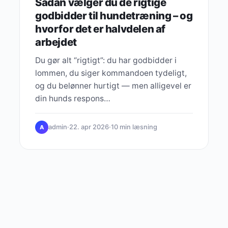
Sådan vælger du de rigtige
godbidder til hundetræning – og
hvorfor det er halvdelen af
arbejdet
Du gør alt “rigtigt”: du har godbidder i
lommen, du siger kommandoen tydeligt,
og du belønner hurtigt — men alligevel er
din hunds respons…
admin
·
22. apr 2026
·
10 min læsning
A